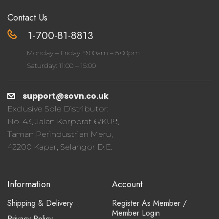
Contact Us
1-700-81-8813
Monday – Friday: 9:00am – 5.00pm
Saturday: 11:00 – 15:00
support@sovn.co.uk
Exclusive Sole Distributor:
No. 43, Jalan Korporat 6/KU9,
Taman Perindustrian Meru,
42200 Kapar, Selangor D.E.
Information
Account
Shipping & Delivery
Register As Member /
Member Login
Privacy Policy